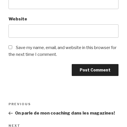
Website
Save my name, email, and website in this browser for
the next time I comment.
Post
Previous
PREVIOUS
navigation
Post
On parle de mon coaching dans les magazines!
Next
NEXT