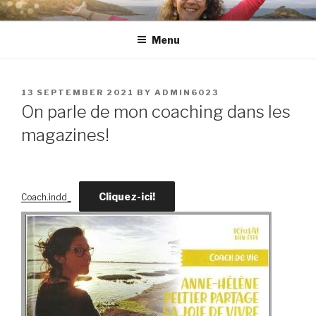
Skip
to
Menu
content
POSTED
13 SEPTEMBER 2021
BY
ADMIN6023
ON
On parle de mon coaching dans les
magazines!
Cliquez-ici!
Coach.indd_