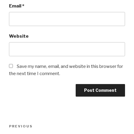
Email
*
Website
Save my name, email, and website in this browser for
the next time I comment.
Post
Previous
PREVIOUS
navigation
Post