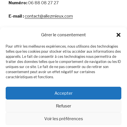
Numéro:
06 88 08 27 27
E-mail :
contact@allezmieux.com
https://www.facebook.com/AnneHelenePeltier
Gérer le consentement
Pour offrir les meilleures expériences, nous utilisons des technologies
telles que les cookies pour stocker et/ou accéder aux informations des
RECHERCHER
appareils. Le fait de consentir à ces technologies nous permettra de
traiter des données telles que le comportement de navigation ou les ID
Search
uniques sur ce site. Le fait de ne pas consentir ou de retirer son
Searc
consentement peut avoir un effet négatif sur certaines
for:
caractéristiques et fonctions.
Accepter
Linkedin
Facebook
Twitter
Instagram
E-
Refuser
mail
Proudly powered by WordPress
Voir les préférences