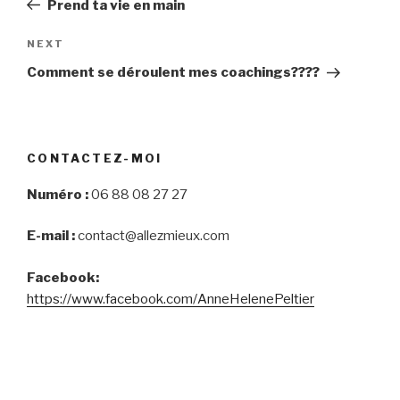
Prend ta vie en main
Next
NEXT
Post
Comment se déroulent mes coachings????
CONTACTEZ-MOI
Numéro :
06 88 08 27 27
E-mail :
contact@allezmieux.com
Facebook:
https://www.facebook.com/AnneHelenePeltier