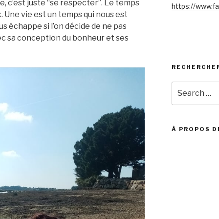
e, c’est juste “se respecter”. Le temps
https://www.f
x. Une vie est un temps qui nous est
us échappe si l’on décide de ne pas
ec sa conception du bonheur et ses
RECHERCHE
Search
for:
À PROPOS D