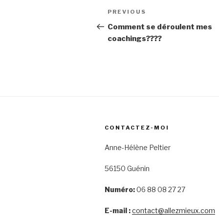
Post
Previous
PREVIOUS
navigation
Post
Comment se déroulent mes
coachings????
CONTACTEZ-MOI
Anne-Hélène Peltier
56150 Guénin
Numéro:
06 88 08 27 27
E-mail :
contact@allezmieux.com