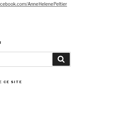
acebook.com/AnneHelenePeltier
R
Search
E CE SITE