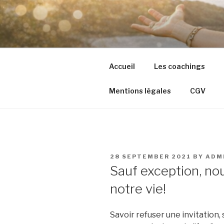
Skip
to
content
Accueil
Les coachings
Mentions légales
CGV
POSTED
28 SEPTEMBER 2021
BY
ADM
ON
Sauf exception, no
notre vie!
Savoir refuser une invitation,