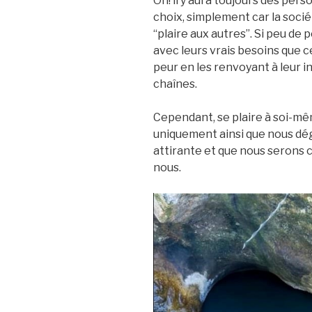
Oh! il y aura toujours des pe
choix, simplement car la soc
“plaire aux autres”. Si peu d
avec leurs vrais besoins que ce
peur en les renvoyant à leur i
chaînes.
Cependant, se plaire à soi-mêm
uniquement ainsi que nous dé
attirante et que nous serons c
nous.