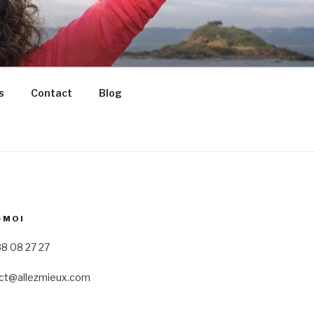
s
Contact
Blog
-MOI
8 08 27 27
ct@allezmieux.com