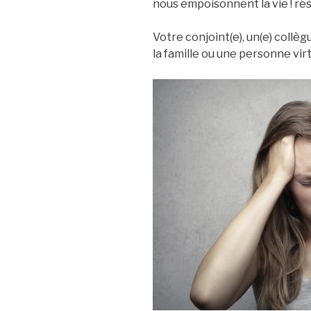
nous empoisonnent la vie ! r
Votre conjoint(e), un(e) collèg
la famille ou une personne virt