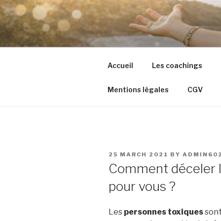
Skip
to
content
Accueil
Les coachings
Mentions légales
CGV
POSTED
25 MARCH 2021
BY
ADMIN60
ON
Comment déceler l
pour vous ?
Les
personnes toxiques
sont