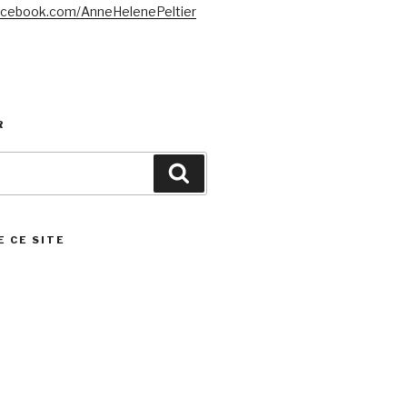
acebook.com/AnneHelenePeltier
R
Search
E CE SITE