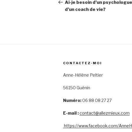
navigation
Post
Ai-je besoin d’un psychologue
d’un coach de vie?
CONTACTEZ-MOI
Anne-Hélène Peltier
56150 Guénin
Numéro:
06 88 08 27 27
E-mail :
contact@allezmieux.com
https://www.facebook.com/AnneHe