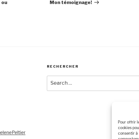
Post
 ou
Mon témoignage!
RECHERCHER
Search
for:
Pour offrir 
cookies pou
lenePeltier
consentir à
comportemen