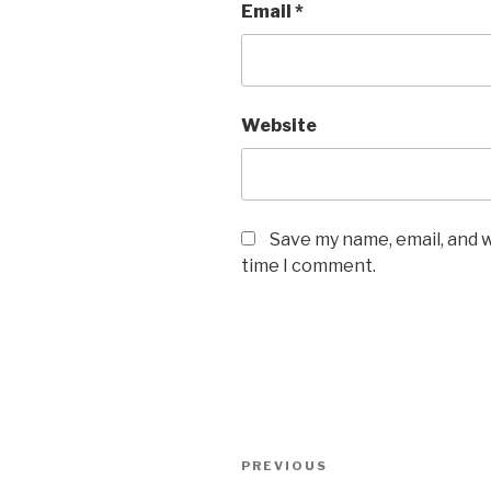
Email
*
Website
Save my name, email, and w
time I comment.
Post
Previous
PREVIOUS