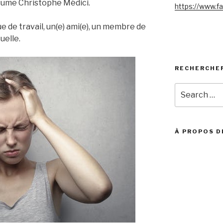
ésume Christophe Médici.
https://www.f
ue de travail, un(e) ami(e), un membre de
uelle.
RECHERCHE
Search
for:
À PROPOS D