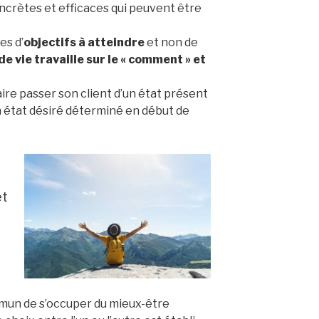
oncrètes et efficaces qui peuvent être
es d’
objectifs à atteindre
et non de
de vie travaille sur le « comment » et
aire passer son client d’un état présent
 état désiré déterminé en début de
t
mmun de s’occuper du mieux-être