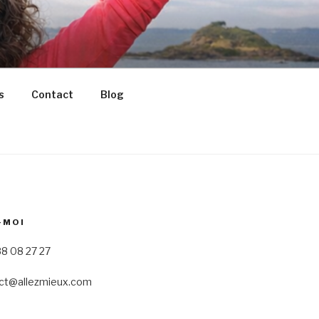
s
Contact
Blog
-MOI
8 08 27 27
ct@allezmieux.com