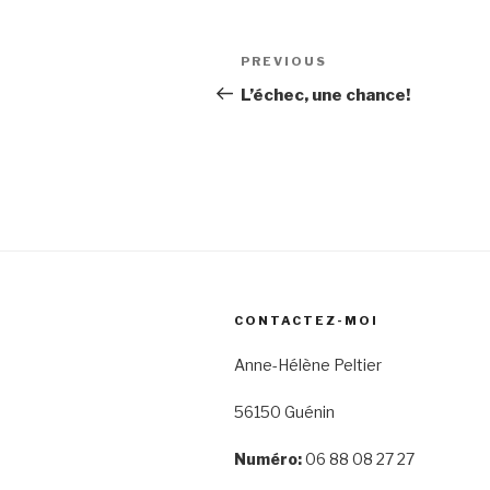
Post
Previous
PREVIOUS
navigation
Post
L’échec, une chance!
CONTACTEZ-MOI
Anne-Hélène Peltier
56150 Guénin
Numéro:
06 88 08 27 27