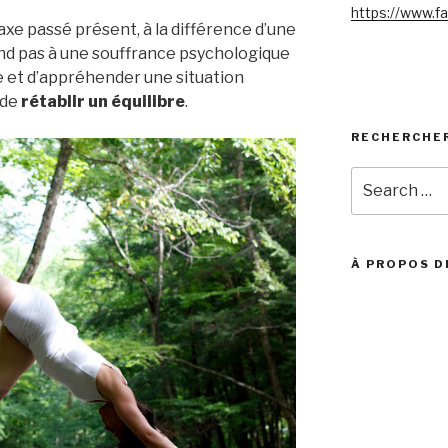
https://www.f
’axe passé présent, à la différence d’une
nd pas à une souffrance psychologique
 et d’appréhender une situation
 de
rétablir un équilibre
.
RECHERCHE
Search
for:
À PROPOS D