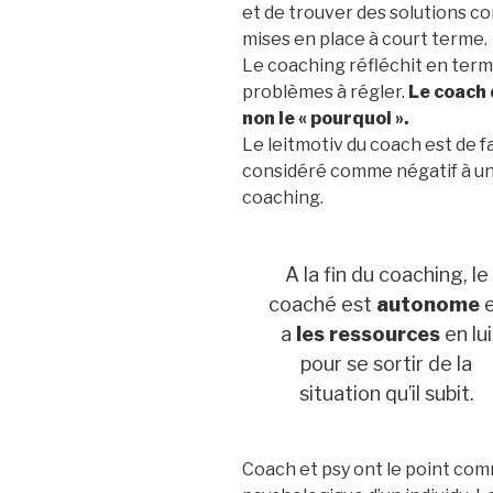
et de trouver des solutions c
mises en place à court terme.
Le coaching réfléchit en term
problèmes à régler.
Le coach 
non le « pourquoi ».
Le leitmotiv du coach est de f
considéré comme négatif à un
coaching.
A la fin du coaching, le
coaché est
autonome
e
a
les ressources
en lui
pour se sortir de la
situation qu’il subit.
Coach et psy ont le point co