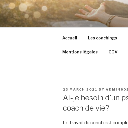
Skip
to
content
Accueil
Les coachings
Mentions légales
CGV
POSTED
23 MARCH 2021
BY
ADMIN60
ON
Ai-je besoin d’un 
coach de vie?
Le travail du coach est compl