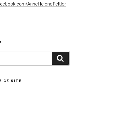
acebook.com/AnneHelenePeltier
R
Search
E CE SITE