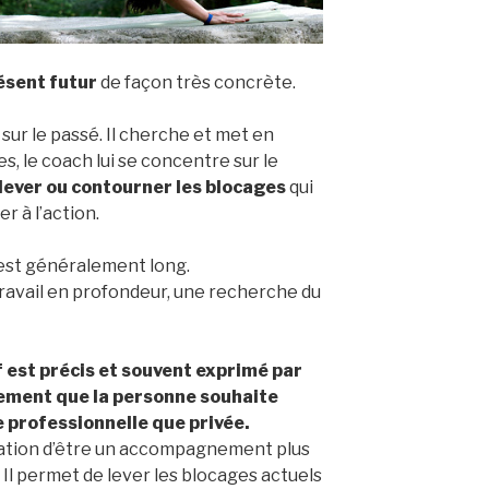
ésent futur
de façon très concrète.
ur le passé. Il cherche et met en
s, le coach lui se concentre sur le
lever ou contourner les blocages
qui
 à l’action.
 est généralement long.
travail en profondeur, une recherche du
if est précis et souvent exprimé par
ment que la personne souhaite
ie professionnelle que privée.
cation d’être un accompagnement plus
 Il permet de lever les blocages actuels