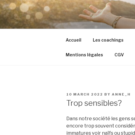
Skip
to
content
Accueil
Les coachings
Mentions légales
CGV
POSTED
10 MARCH 2022
BY
ANNE_H
ON
Trop sensibles?
Dans notre société les gens se
encore trop souvent considér
immatures voir naïfs ou stupid