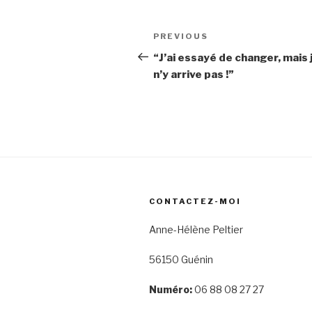
Post
Previous
PREVIOUS
navigation
Post
“J’ai essayé de changer, mais 
n’y arrive pas !”
CONTACTEZ-MOI
Anne-Hélène Peltier
56150 Guénin
Numéro:
06 88 08 27 27