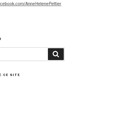
acebook.com/AnneHelenePeltier
R
Search
E CE SITE