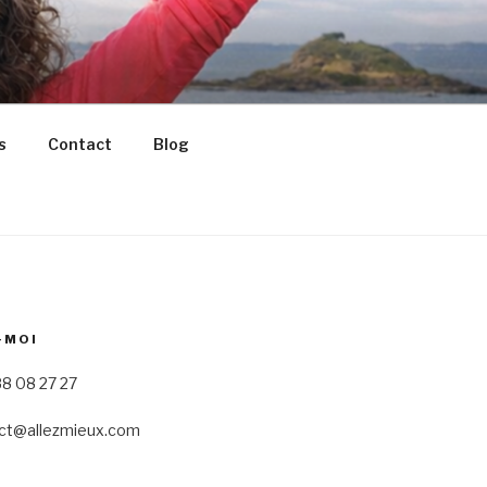
s
Contact
Blog
-MOI
8 08 27 27
ct@allezmieux.com