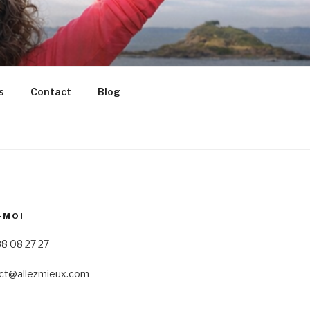
s
Contact
Blog
-MOI
8 08 27 27
ct@allezmieux.com