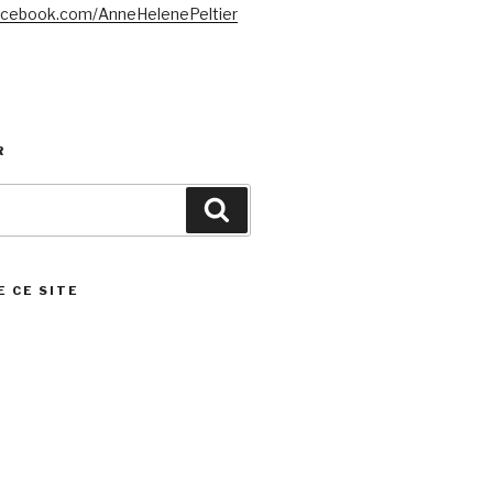
acebook.com/AnneHelenePeltier
R
Search
E CE SITE