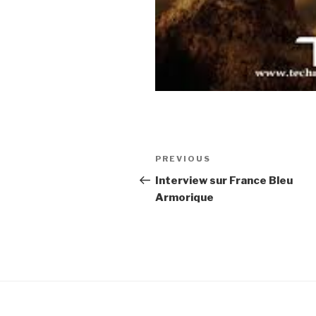
Post
Previous
PREVIOUS
navigation
Post
Interview sur France Bleu
Armorique