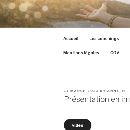
Skip
to
content
Accueil
Les coachings
Mentions légales
CGV
POSTED
17 MARCH 2021
BY
ANNE_H
ON
Présentation en i
vidéo