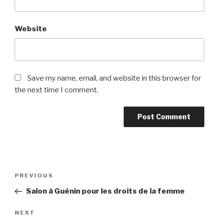
Website
Save my name, email, and website in this browser for
the next time I comment.
Post
Previous
PREVIOUS
navigation
Post
Salon à Guénin pour les droits de la femme
Next
NEXT