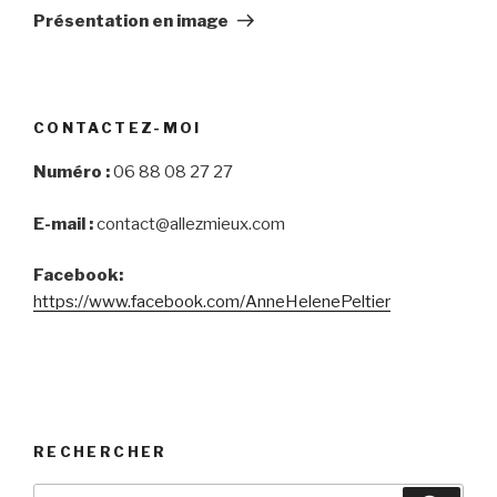
Post
Présentation en image
CONTACTEZ-MOI
Numéro :
06 88 08 27 27
E-mail :
contact@allezmieux.com
Facebook:
https://www.facebook.com/AnneHelenePeltier
RECHERCHER
Search