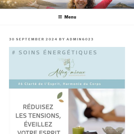
Skip
to
Menu
content
POSTED
30 SEPTEMBER 2024
BY
ADMIN6023
ON